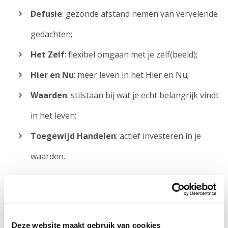
Defusie
: gezonde afstand nemen van vervelende
gedachten;
Het Zelf
: flexibel omgaan met je zelf(beeld);
Hier en Nu
: meer leven in het Hier en Nu;
Waarden
: stilstaan bij wat je echt belangrijk vindt
in het leven;
Toegewijd Handelen
: actief investeren in je
waarden.
2. Hoe ziet de groepstherapie eruit?
Vooraf aan de groep zal er een korte intake met één
Deze website maakt gebruik van cookies