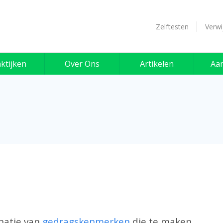
Zelftesten
Verwi
ktijken
Over Ons
Artikelen
Aa
natie van
gedragskenmerken
die te maken