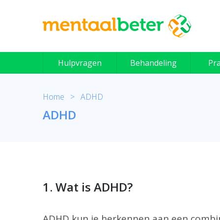
Skip
to
content
Hulpvragen
Behandeling
Pra
Home
>
ADHD
ADHD
1. Wat is ADHD?
ADHD kun je herkennen aan een combi