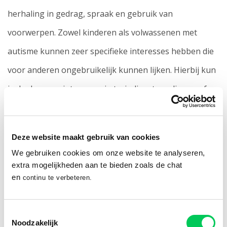
herhaling in gedrag, spraak en gebruik van
voorwerpen. Zowel kinderen als volwassenen met
autisme kunnen zeer specifieke interesses hebben die
voor anderen ongebruikelijk kunnen lijken. Hierbij kun
je denken aan interesses in treindienstregelingen of
schoenmaten.
Deze website maakt gebruik van cookies
Verschillende gradaties van autisme
We gebruiken cookies om onze website te analyseren,
extra mogelijkheden aan te bieden zoals de chat
Het kan op verschillende manieren en in
verschillende
en
continu te verbeteren.
gradaties
tot uiting komen. Om deze reden spreken we
van een autisme spectrum stoornis (ASS). Het wordt
Toestemmingsselectie
Noodzakelijk