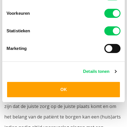
de cliënt zich verder niet zelf aan te melden.
Voorkeuren
Wanneer u als huisarts nog niet bent aangesloten bij
ZorgDomein, maar er wel gebruik van wil maken, ga
Statistieken
dan naar
zorgdomein.nl
voor meer informatie.
Marketing
4. Advies krijgen bij indicatiestelling
Details tonen
Juiste indicatiestelling is een belangrijk aandachtspunt
in de ggz. Mentaal Beter zet zich nadrukkelijk in om
OK
huisartsen te ondersteunen bij screening. Om zeker te
zijn dat de juiste zorg op de juiste plaats komt en om
het belang van de patiënt te borgen kan een (huis)arts