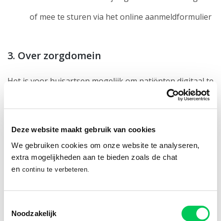
of mee te sturen via het online aanmeldformulier
3. Over zorgdomein
Het is voor huisartsen mogelijk om patiënten digitaal te
verwijzen naar Mentaal Beter via de verwijsapplicatie
van ZorgDomein. Via dit platform kunt u gericht
Deze website maakt gebruik van cookies
verwijzen per hulpvraag die wij bij Mentaal Beter
We gebruiken cookies om onze website te analyseren,
behandelen en direct uw verwijsbrief naar ons sturen.
extra mogelijkheden aan te bieden zoals de chat
en
continu te verbeteren.
Tevens vindt u daar de informatie over onze
wachttijden en verwijscriteria per vestiging. Wanneer u
Toestemmingsselectie
een cliënt heeft doorverwezen via ZorgDomein, hoeft
Noodzakelijk