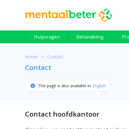
Skip
to
content
Hulpvragen
Behandeling
Pra
Home
>
Contact
Contact
This page is also available in:
English
Contact hoofdkantoor