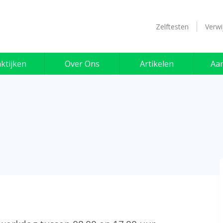
Zelftesten
Verwi
ktijken
Over Ons
Artikelen
Aa