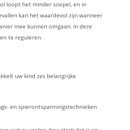
ool loopt het minder soepel, en in
evallen kan het waardevol zijn wanneer
manier mee kunnen omgaan. In deze
en te reguleren.
kelt uw kind zes belangrijke
gs- en spierontspanningstechnieken
n wat ze voelen, hoe sterk dat is en