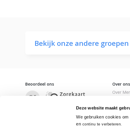
Bekijk onze andere groepen
Beoordeel ons
Over ons
Over Men
8.
5
Vergoedi
Deze website maakt gebru
Wachttij
Klachten
We gebruiken cookies om o
en
Toegankel
continu te verbeteren.