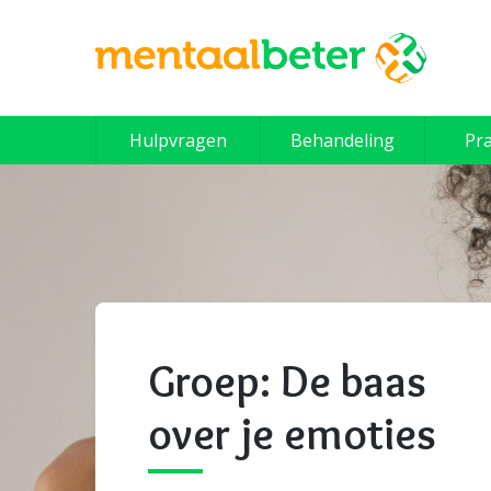
Skip
to
content
Hulpvragen
Behandeling
Pra
Groep: De baas
over je emoties