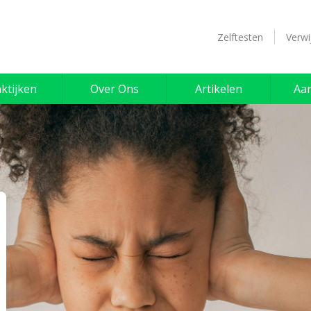
Zelftesten
Verwi
ktijken
Over Ons
Artikelen
Aa