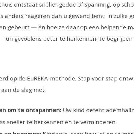
: thuis ontstaat sneller gedoe of spanning, op sch
s anders reageren dan u gewend bent. In zulke g
nnen gebeurt — én hoe ze daar op een helpende 
 hun gevoelens beter te herkennen, te begrijpen 
erd op de EuREKA-methode. Stap voor stap ontwik
aan de slag met:
en om te ontspannen:
Uw kind oefent ademhalin
ss sneller te herkennen en te verminderen.
 en begrijpen:
Kinderen leren bewust op te merke