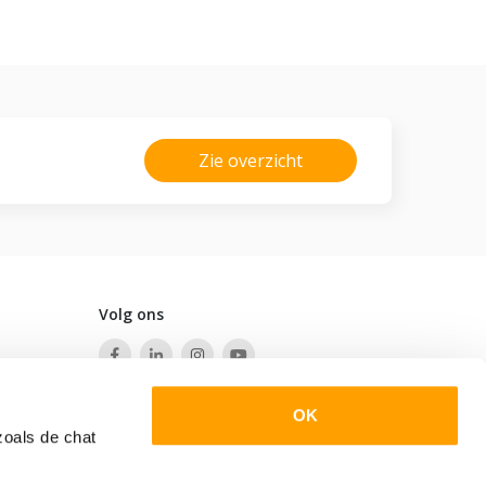
Zie overzicht
Volg ons
OK
zoals de chat