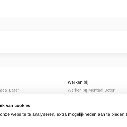
Werken bij
taal Beter
Werken bij Mentaal Beter
ngen
Vacatures
ik van cookies
den
Sollicitatieprocedure
 en complimenten
nze website te analyseren, extra mogelijkheden aan te bieden 
ijkheidsverklaring