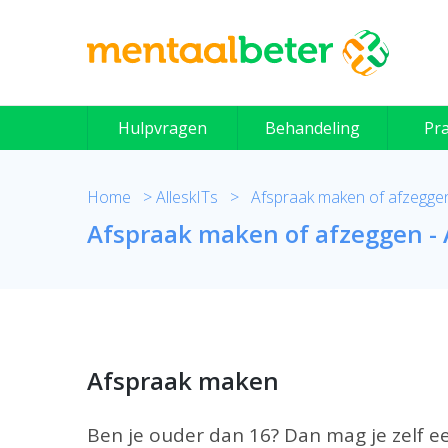
Skip
to
content
Hulpvragen
Behandeling
Pra
Home
>
AlleskITs
>
Afspraak maken of afzeggen
Afspraak maken of afzeggen - 
Afspraak maken
Ben je ouder dan 16? Dan mag je zelf e