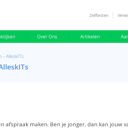
Zelftesten
Verwi
ktijken
Over Ons
Artikelen
Aa
 – AlleskITs
AlleskITs
en afspraak maken. Ben je jonger, dan kan jouw v