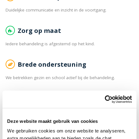
Duidelijke communicatie en inzicht in de voortgang.
Zorg op maat
Iedere behandeling is afgestemd op het kind.
Brede ondersteuning
We betrekken gezin en school actief bij de behandeling.
Team van deskundigen
Medisch behandelaren en gedragsdeskundigen werken nauw
samen.
Deze website maakt gebruik van cookies
We gebruiken cookies om onze website te analyseren,
extra mogelijkheden aan te bieden zoals de chat