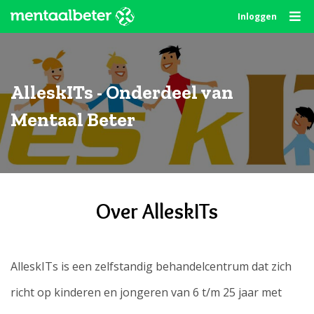
Skip
Inloggen
to
content
AlleskITs - Onderdeel van
Mentaal Beter
Over AlleskITs
AlleskITs is een zelfstandig behandelcentrum dat zich
richt op kinderen en jongeren van 6 t/m 25 jaar met