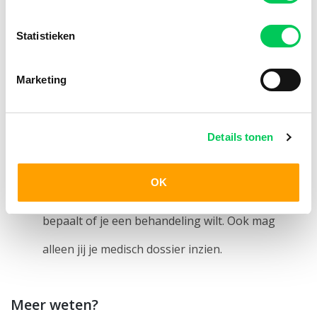
Ben je tussen de 12 en 16 jaar?
Dan moeten jij
Statistieken
én je ouders samen toestemming geven voor een
onderzoek of behandeling. Jij mag zelf in je
Marketing
medisch dossier kijken, en je ouders mogen dat
ook.
Details tonen
Ben je 16 jaar of ouder?
Dan beslis jij helemaal
OK
zelf. Alleen jij hebt recht op informatie en alleen jij
bepaalt of je een behandeling wilt. Ook mag
alleen jij je medisch dossier inzien.
Meer weten?