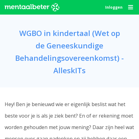
Skip
Inloggen
to
content
WGBO in kindertaal (Wet op
de Geneeskundige
Behandelingsovereenkomst) -
AlleskITs
Hey! Ben je benieuwd wie er eigenlijk beslist wat het
beste voor je is als je ziek bent? En of er rekening moet
worden gehouden met jouw mening? Daar zijn heel wat
mensen over gaan nadenken en zij hebben daar een