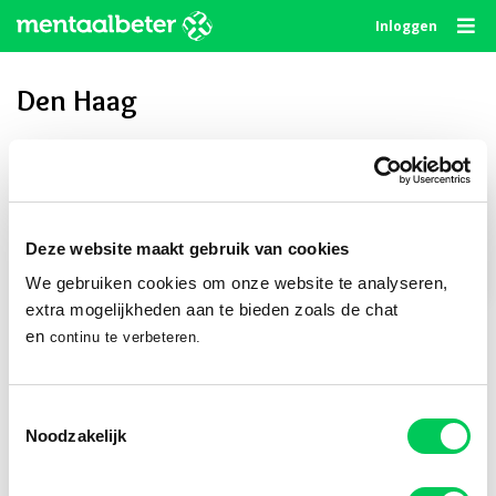
Skip
Inloggen
to
content
Den Haag
Privé delen
Deze website maakt gebruik van cookies
We gebruiken cookies om onze website te analyseren,
Publiek delen
extra mogelijkheden aan te bieden zoals de chat
en
continu te verbeteren.
Volg ons
Toestemmingsselectie
Noodzakelijk
© 2010 - 2026
Algemene Voorwaarden
Privacystatement
Disclaimer
Cookie Statement