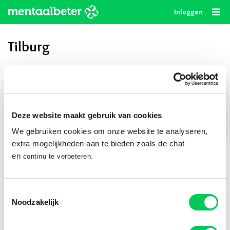
Skip
Inloggen
to
content
Tilburg
Privé delen
Deze website maakt gebruik van cookies
We gebruiken cookies om onze website te analyseren,
Publiek delen
extra mogelijkheden aan te bieden zoals de chat
en
continu te verbeteren.
Volg ons
Toestemmingsselectie
Noodzakelijk
© 2010 - 2026
Algemene Voorwaarden
Privacystatement
Disclaimer
Cookie Statement