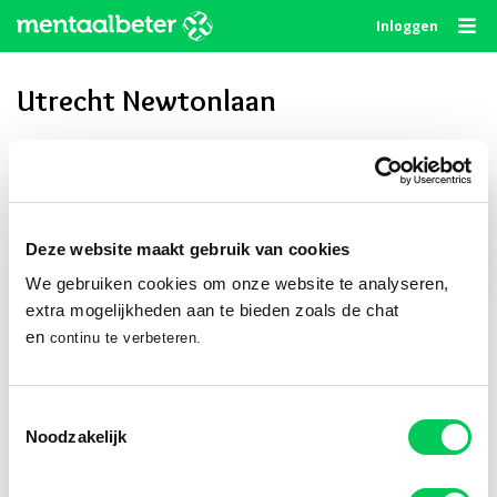
Skip
Inloggen
to
content
Utrecht Newtonlaan
Privé delen
Deze website maakt gebruik van cookies
We gebruiken cookies om onze website te analyseren,
Publiek delen
extra mogelijkheden aan te bieden zoals de chat
en
continu te verbeteren.
Volg ons
Toestemmingsselectie
Noodzakelijk
© 2010 - 2026
Algemene Voorwaarden
Privacystatement
Disclaimer
Cookie Statement