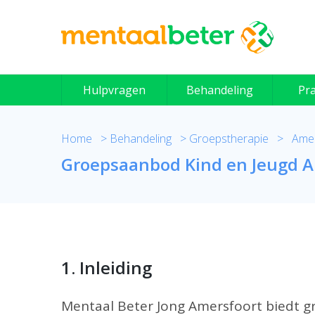
Skip
to
content
Hulpvragen
Behandeling
Pra
Home
>
Behandeling
>
Groepstherapie
>
Amer
Groepsaanbod Kind en Jeugd A
1. Inleiding
Mentaal Beter Jong Amersfoort biedt g