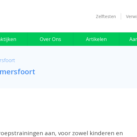
Zelftesten
Verwi
ktijken
Over Ons
Artikelen
Aa
sfoort
mersfoort
roepstrainingen aan, voor zowel kinderen en