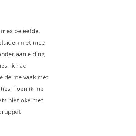
rries beleefde,
eluiden niet meer
onder aanleiding
es. Ik had
oelde me vaak met
ties. Toen ik me
ets niet oké met
druppel.