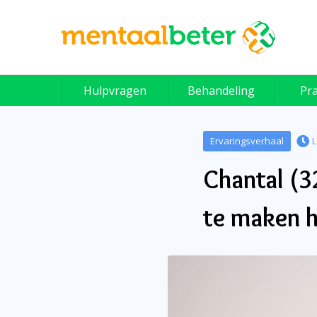
Skip
to
content
Hulpvragen
Behandeling
Pra
Ervaringsverhaal
L
Chantal (3
te maken 