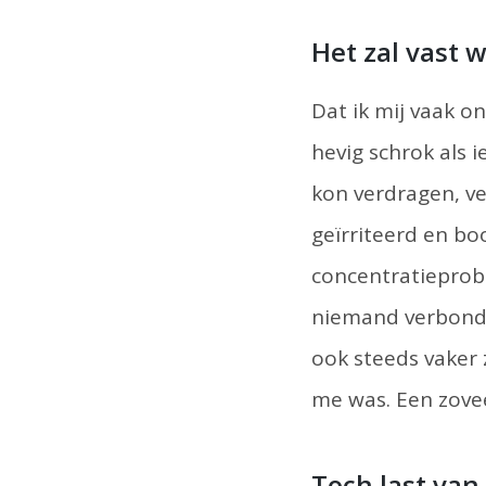
Het zal vast 
Dat ik mij vaak o
hevig schrok als
kon verdragen, ve
geïrriteerd en bo
concentratieprob
niemand verbonden
ook steeds vaker 
me was. Een zovee
Toch last van