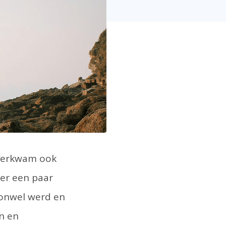
overkwam ook
 er een paar
 onwel werd en
en en