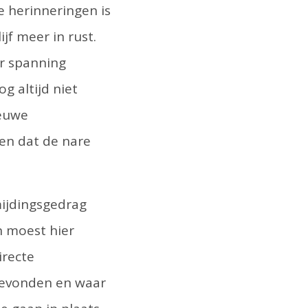
 herinneringen is
jf meer in rust.
er spanning
 altijd niet
ieuwe
en dat de nare
mijdingsgedrag
n moest hier
irecte
gevonden en waar