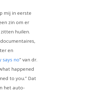
p mij in eerste
geen zin om er
zitten huilen.
k documentaires,
ter en
 says no
” van dr.
ot what happened
ened to you.” Dat
an het auto-