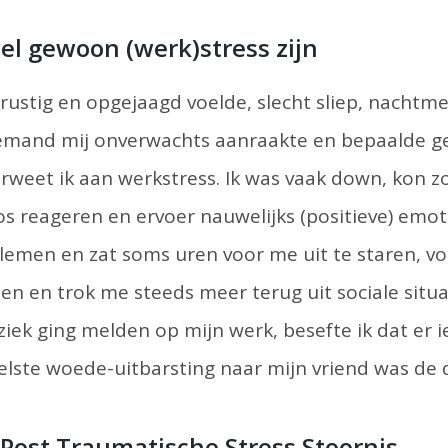
wel gewoon (werk)stress zijn
nrustig en opgejaagd voelde, slecht sliep, nachtme
 iemand mij onverwachts aanraakte en bepaalde g
rweet ik aan werkstress. Ik was vaak down, kon z
os reageren en ervoer nauwelijks (positieve) emoti
lemen en zat soms uren voor me uit te staren, v
 en trok me steeds meer terug uit sociale situa
ziek ging melden op mijn werk, besefte ik dat er i
lste woede-uitbarsting naar mijn vriend was de 
 Post Traumatische Stress Stoornis