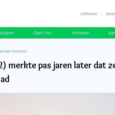
Zelftesten
Verwi
ktijken
Over Ons
Artikelen
Aa
eestijd:
4
minuten
2) merkte pas jaren later dat 
had