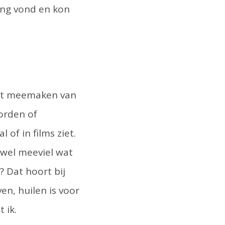
sing vond en kon
 het meemaken van
orden of
 of in films ziet.
 wel meeviel wat
 Dat hoort bij
en, huilen is voor
 ik.