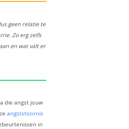
dus geen relatie te
ie. Zo erg zelfs
an en wat valt er
ra die angst jouw
eze
angststoornis
gebeurtenissen in