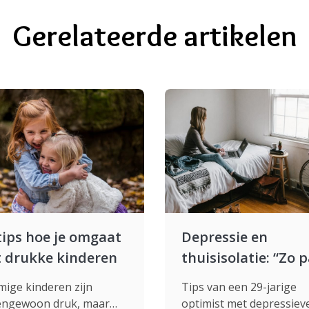
Gerelateerde artikelen
tips hoe je omgaat
Depressie en
 drukke kinderen
thuisisolatie: “Zo 
ík dat aan”
ige kinderen zijn
Tips van een 29-jarige
engewoon druk, maar
optimist met depressiev