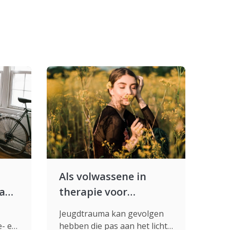
Als volwassene in
pak
therapie voor
jeugdtrauma: wat
Jeugdtrauma kan gevolgen
schiet je ermee op?
e- en
hebben die pas aan het licht