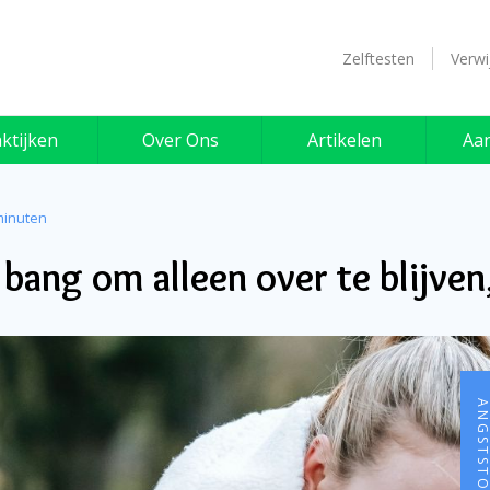
Zelftesten
Verwi
ktijken
Over Ons
Artikelen
Aa
minuten
 bang om alleen over te blijven
ANGSTSTOORN