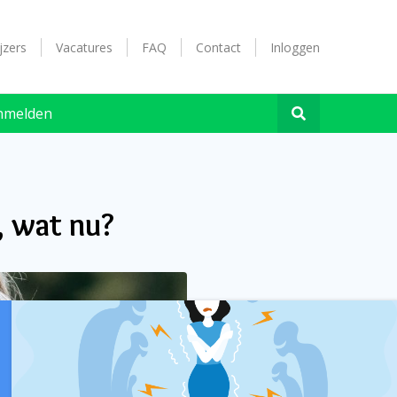
jzers
Vacatures
FAQ
Contact
Inloggen
nmelden
, wat nu?
IS