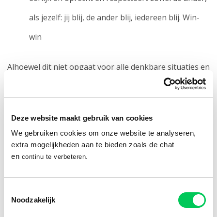
als jezelf: jij blij, de ander blij, iedereen blij. Win-
win
Alhoewel dit niet opgaat voor alle denkbare situaties en
plaatsen, is dit in het Westen meestal de beste
communicatievorm. Het veronderstelt dat je elkaar
Deze website maakt gebruik van cookies
respecteert, kritiek kan verdragen en er een hoge mate
We gebruiken cookies om onze website te analyseren,
van gelijkwaardigheid is in het contact.
extra mogelijkheden aan te bieden zoals de chat
en
continu te verbeteren.
Zó ontwikkel je assertief gedrag
Toestemmingsselectie
Noodzakelijk
Tip 1. Ga uit van je eigen kracht en waarde