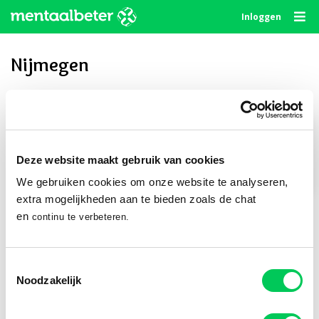
Skip
Inloggen
to
content
Nijmegen
Privé delen
Deze website maakt gebruik van cookies
We gebruiken cookies om onze website te analyseren,
Publiek delen
extra mogelijkheden aan te bieden zoals de chat
en
continu te verbeteren.
Volg ons
Toestemmingsselectie
Noodzakelijk
© 2010 - 2026
Algemene Voorwaarden
Privacystatement
Disclaimer
Cookie Statement