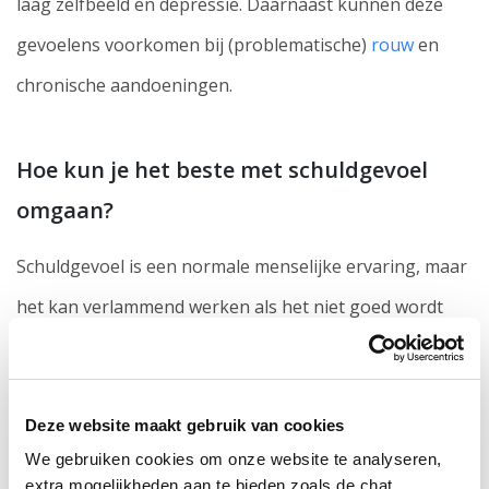
laag zelfbeeld en depressie. Daarnaast kunnen deze
gevoelens voorkomen bij (problematische)
rouw
en
chronische aandoeningen.
Hoe kun je het beste met schuldgevoel
omgaan?
Schuldgevoel is een normale menselijke ervaring, maar
het kan verlammend werken als het niet goed wordt
aangepakt. Als je schuldgevoel durft toe te laten en te
onderzoeken kan het zelfs een constructieve factor in
Deze website maakt gebruik van cookies
je leven zijn. Maar hoe kun je er op een gezonde
We gebruiken cookies om onze website te analyseren,
manier mee omgaan?
extra mogelijkheden aan te bieden zoals de chat