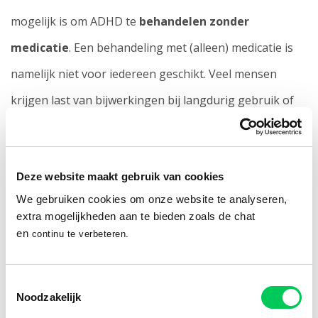
mogelijk is om ADHD te
behandelen zonder
medicatie
. Een behandeling met (alleen) medicatie is
namelijk niet voor iedereen geschikt. Veel mensen
krijgen last van bijwerkingen bij langdurig gebruik of
ervaren klachten als de medicatie uitgewerkt raakt. Ook
kunnen klachten blijven bestaan ondanks het gebruik
Deze website maakt gebruik van cookies
van medicatie.
We gebruiken cookies om onze website te analyseren,
extra mogelijkheden aan te bieden zoals de chat
en
continu te verbeteren.
Toestemmingsselectie
Meer lezen over ADHD?
Noodzakelijk