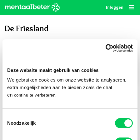
Skip
Inloggen
to
content
De Friesland
Privé delen
Deze website maakt gebruik van cookies
We gebruiken cookies om onze website te analyseren,
Publiek delen
extra mogelijkheden aan te bieden zoals de chat
en
continu te verbeteren.
Volg ons
Toestemmingsselectie
Noodzakelijk
© 2010 - 2026
Algemene Voorwaarden
Privacystatement
Disclaimer
Cookie Statement