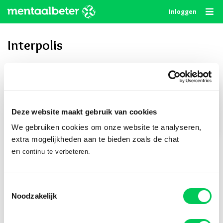
Skip
Inloggen
to
content
Interpolis
Privé delen
Deze website maakt gebruik van cookies
We gebruiken cookies om onze website te analyseren,
Publiek delen
extra mogelijkheden aan te bieden zoals de chat
en
continu te verbeteren.
Volg ons
Toestemmingsselectie
Noodzakelijk
© 2010 - 2026
Algemene Voorwaarden
Privacystatement
Disclaimer
Cookie Statement