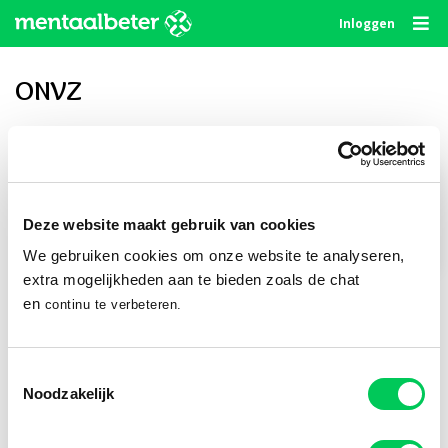
Skip
Inloggen
to
content
ONVZ
Privé delen
Deze website maakt gebruik van cookies
We gebruiken cookies om onze website te analyseren,
Publiek delen
extra mogelijkheden aan te bieden zoals de chat
en
continu te verbeteren.
Volg ons
Toestemmingsselectie
Noodzakelijk
© 2010 - 2026
Algemene Voorwaarden
Privacystatement
Disclaimer
Cookie Statement