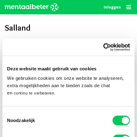
Skip
Inloggen
to
content
Salland
Privé delen
Deze website maakt gebruik van cookies
We gebruiken cookies om onze website te analyseren,
Publiek delen
extra mogelijkheden aan te bieden zoals de chat
en
continu te verbeteren.
Volg ons
Toestemmingsselectie
Noodzakelijk
© 2010 - 2026
Algemene Voorwaarden
Privacystatement
Disclaimer
Cookie Statement