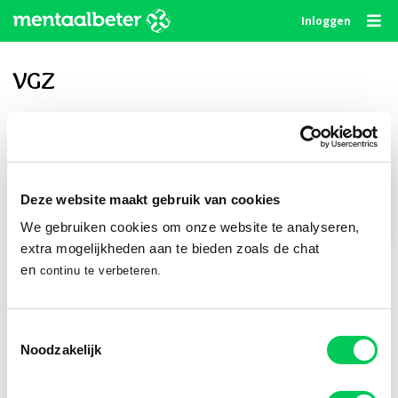
Skip
Inloggen
to
content
VGZ
Privé delen
Deze website maakt gebruik van cookies
We gebruiken cookies om onze website te analyseren,
Publiek delen
extra mogelijkheden aan te bieden zoals de chat
en
continu te verbeteren.
Volg ons
Toestemmingsselectie
Noodzakelijk
© 2010 - 2026
Algemene Voorwaarden
Privacystatement
Disclaimer
Cookie Statement