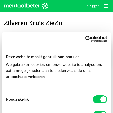
Skip
Inloggen
to
content
Zilveren Kruis ZieZo
Privé delen
Deze website maakt gebruik van cookies
We gebruiken cookies om onze website te analyseren,
Publiek delen
extra mogelijkheden aan te bieden zoals de chat
en
continu te verbeteren.
Volg ons
Toestemmingsselectie
Noodzakelijk
© 2010 - 2026
Algemene Voorwaarden
Privacystatement
Disclaimer
Cookie Statement