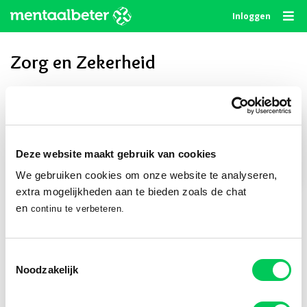
Skip
Inloggen
to
content
Zorg en Zekerheid
Privé delen
Deze website maakt gebruik van cookies
We gebruiken cookies om onze website te analyseren,
Publiek delen
extra mogelijkheden aan te bieden zoals de chat
en
continu te verbeteren.
Volg ons
Toestemmingsselectie
Noodzakelijk
© 2010 - 2026
Algemene Voorwaarden
Privacystatement
Disclaimer
Cookie Statement