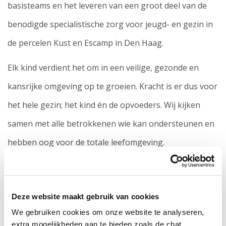
basisteams en het leveren van een groot deel van de
benodigde specialistische zorg voor jeugd- en gezin in
de percelen Kust en Escamp in Den Haag.
Elk kind verdient het om in een veilige, gezonde en
kansrijke omgeving op te groeien. Kracht is er dus voor
het hele gezin; het kind én de opvoeders. Wij kijken
samen met alle betrokkenen wie kan ondersteunen en
hebben oog voor de totale leefomgeving.
Kracht versterkt de basis door steun dichtbij te
organiseren en wanneer specialisme nodig is, deze
Deze website maakt gebruik van cookies
snel toe te voegen zonder te verwijzen. Omdat Kracht
We gebruiken cookies om onze website te analyseren,
minder tijd kwijt is aan indicatiestelling, komt er tijd vrij
extra mogelijkheden aan te bieden zoals de chat