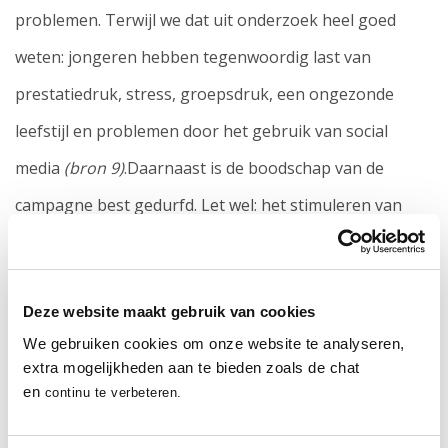
problemen. Terwijl we dat uit onderzoek heel goed
weten: jongeren hebben tegenwoordig last van
prestatiedruk, stress, groepsdruk, een ongezonde
leefstijl en problemen door het gebruik van social
media
(bron 9)
.Daarnaast is de boodschap van de
campagne best gedurfd. Let wel: het stimuleren van
face to face praten over mentale problemen vinden wij
een goede en belangrijke stap om psychische
Deze website maakt gebruik van cookies
problemen te normaliseren. Maar jongeren brengen
We gebruiken cookies om onze website te analyseren,
verontrustend veel tijd door op social media apps en
extra mogelijkheden aan te bieden zoals de chat
‘praten met elkaar’ staat voor hen gelijk aan ‘chatten’.
en
continu te verbeteren.
Praten over psychische problemen betekent voor