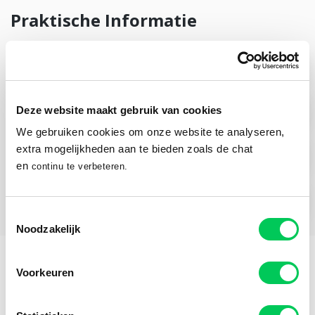
Praktische Informatie
Hulpvraag Jong
Deze website maakt gebruik van cookies
Behandelmogelijkheden Jong
We gebruiken cookies om onze website te analyseren,
extra mogelijkheden aan te bieden zoals de chat
Wachttijden
en
continu te verbeteren.
Hoe werkt aanmelden
Toestemmingsselectie
Noodzakelijk
Voorkeuren
Onze behandelaren