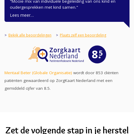
Mooie mix van individuele begeleiding van ons kind en
oudergesprekken met kind samen.
Lees meer…
Bekijk alle beoordelingen
Plaats zelf een beoordeling
8.
5
Mentaal Beter (Globale Organisatie)
wordt door 853 cliënten
patiënten gewaardeerd op ZorgKaart Nederland met een
gemiddeld cijfer van 8.5.
Zet de volgende stap in je herstel