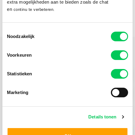
extra mogelijkheden aan te bieden zoals de chat
en
continu te verbeteren.
Ontdek Mentaal Beter Online
Toestemmingsselectie
Noodzakelijk
Praktische Informatie
Voorkeuren
Statistieken
Hulpvragen Volwassenen
Marketing
Behandelmogelijkheden Volwassenen
Wachttijden
Details tonen
Hoe werkt aanmelden voor volwassenen?