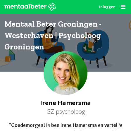
Skip
Inloggen
to
content
Mentaal Beter Groningen -
Westerhaven | Psycholoog
Groningen
Irene Hamersma
GZ-psycholoog
"Goede
morgen
! Ik ben Irene Hamersma en vertel je