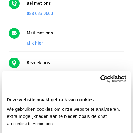
Bel met ons
088 033 0600
Mail met ons
Klik hier
Bezoek ons
Herenweg 103a
2105 ME Heemstede
Routebeschrijving
Deze website maakt gebruik van cookies
We gebruiken cookies om onze website te analyseren,
Online therapie vanuit huis?
extra mogelijkheden aan te bieden zoals de chat
en
continu te verbeteren.
Met Mentaal Beter Online ontvang je hulp vanaf een plek waar
jij je fijn voelt.