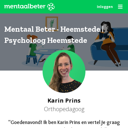
Skip
Inloggen
to
content
Mentaal Beter - Heemstede |
Psycholoog Heemstede
Karin Prins
Orthopedagoog
"Goede
navond
! Ik ben Karin Prins en vertel je graag