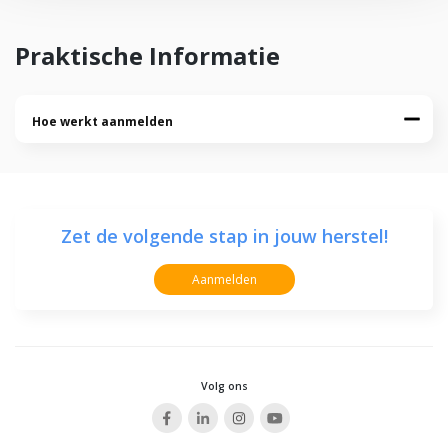
Praktische Informatie
Hoe werkt aanmelden
Zet de volgende stap in jouw herstel!
Aanmelden
Volg ons