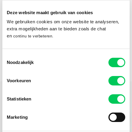
Routebeschrijving
Deze website maakt gebruik van cookies
We gebruiken cookies om onze website te analyseren,
Online therapie vanuit huis?
extra mogelijkheden aan te bieden zoals de chat
en
continu te verbeteren.
Met Mentaal Beter Online ontvang je hulp vanaf een plek waar
jij je fijn voelt.
Toestemmingsselectie
Ontdek Mentaal Beter Online
Noodzakelijk
Voorkeuren
Praktische Informatie
Statistieken
Marketing
Hulpvraag Jong