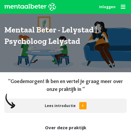
Skip
Inloggen
to
content
Mentaal Beter - Lelystad |
Psycholoog Lelystad
"Goede
morgen
! Ik ben en vertel je graag meer over
onze praktijk in "
Lees introductie