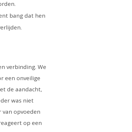
worden.
bent bang dat hen
erlijden.
en verbinding. We
r een onveilige
iet de aandacht,
eder was niet
er van opvoeden
 reageert op een