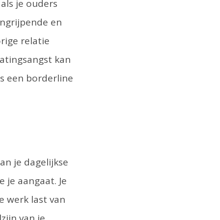
 als je ouders
ingrijpende en
rige relatie
latingsangst kan
s een borderline
kan je dagelijkse
 je aangaat. Je
je werk last van
ijn van je