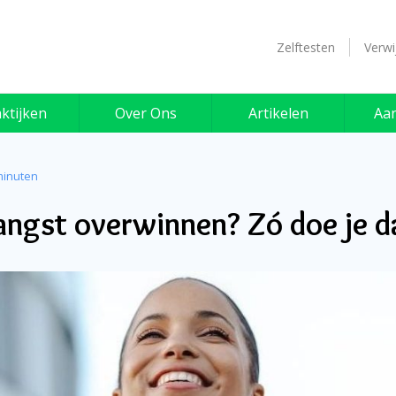
Zelftesten
Verwi
ktijken
Over Ons
Artikelen
Aa
minuten
angst overwinnen? Zó doe je d