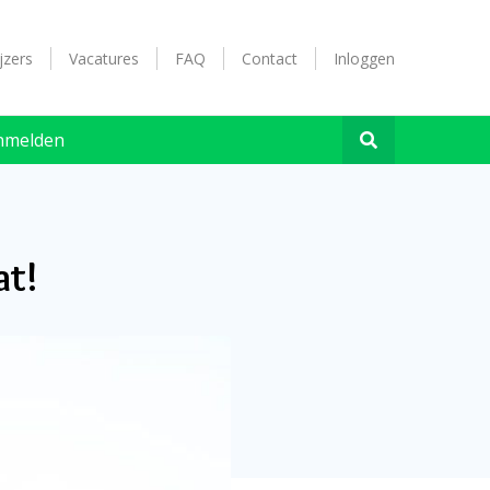
jzers
Vacatures
FAQ
Contact
Inloggen
nmelden
at!