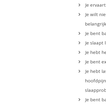
Je ervaar
Je wilt n
belangrijk
Je bent b
Je slaapt 
Je hebt h
Je bent e
Je hebt la
hoofdpijn,
slaappro
Je bent b