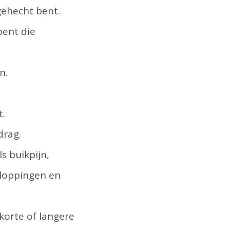
 gehecht bent.
bent die
n.
t.
drag.
ls buikpijn,
tkloppingen en
korte of langere