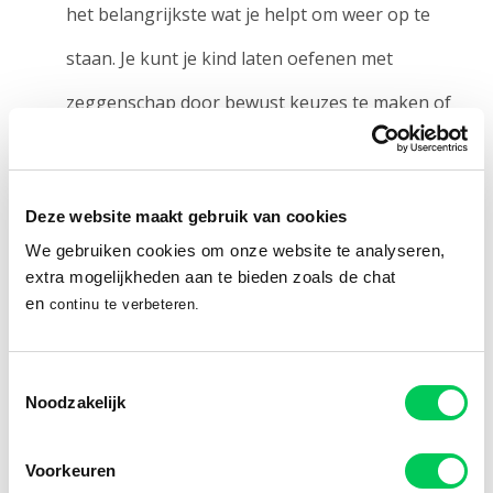
het belangrijkste wat je helpt om weer op te
staan. Je kunt je kind laten oefenen met
zeggenschap door bewust keuzes te maken of
een bepaalde afloop te beïnvloeden. Waar het om
gaat, is dat je kind er steeds van bewust is dat het
Deze website maakt gebruik van cookies
zelf een keuze kan maken.
We gebruiken cookies om onze website te analyseren,
Stimuleer gezonde en voedende relaties en
extra mogelijkheden aan te bieden zoals de chat
en
continu te verbeteren.
vriendschappen.
Positieve sociale relaties
vormen de basis voor veerkracht. Mensen van
Toestemmingsselectie
Noodzakelijk
wie je houdt kunnen je steun en toeverlaat zijn in
moeilijke tijden. Intieme relaties maken je sterk
Voorkeuren