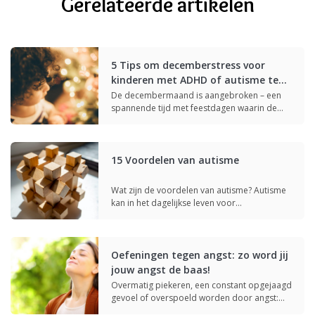
Gerelateerde artikelen
5 Tips om decemberstress voor
kinderen met ADHD of autisme te
verlichten
De decembermaand is aangebroken – een
spannende tijd met feestdagen waarin de
meesten…
15 Voordelen van autisme
Wat zijn de voordelen van autisme? Autisme
kan in het dagelijkse leven voor…
Oefeningen tegen angst: zo word jij
jouw angst de baas!
Overmatig piekeren, een constant opgejaagd
gevoel of overspoeld worden door angst:
veel mensen…