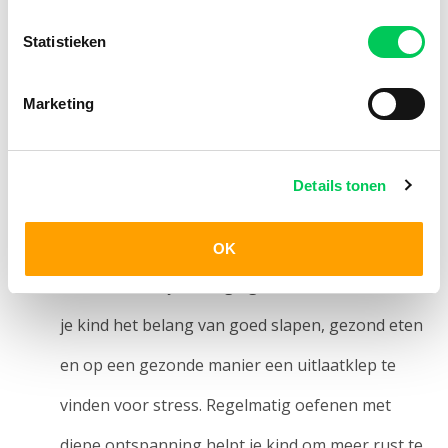
en veerkrachtig omdat je je gesteund voelt en
Statistieken
een vangnet hebt. Als jouw kind zich onderdeel
voelt van een groter geheel, is het beter in staat
Marketing
negatieve gebeurtenissen te plaatsen en ermee
om te gaan.
Details tonen
Leren zorgen voor jezelf.
Goed zorgen voor
jezelf betekent dat je in de beste conditie bent om
OK
het leven en zijn uitdagingen aan te kunnen. Leer
je kind het belang van goed slapen, gezond eten
en op een gezonde manier een uitlaatklep te
vinden voor stress. Regelmatig oefenen met
diepe ontspanning helpt je kind om meer rust te