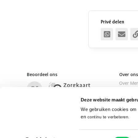
Privé delen
Beoordeel ons
Over ons
Over Men
8.
5
Vergoedi
Deze website maakt gebru
Wachttij
Klachten
We gebruiken cookies om o
en
Toegankel
continu te verbeteren.
Toestemmingsselectie