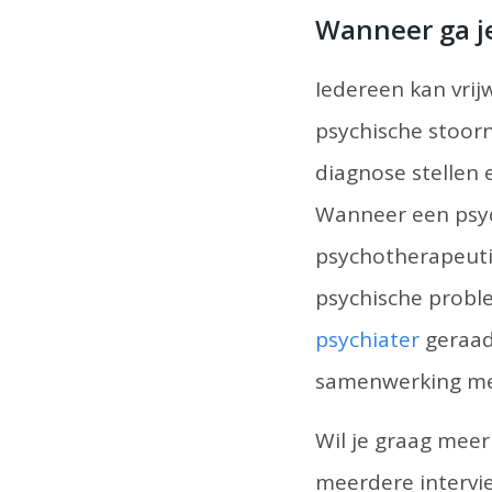
Wanneer ga j
Iedereen kan vrij
psychische stoorn
diagnose stellen
Wanneer een psy
psychotherapeuti
psychische proble
psychiater
geraad
samenwerking met
Wil je graag mee
meerdere intervi