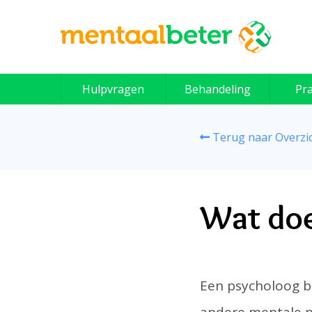
Skip
to
content
Hulpvragen
Behandeling
Pra
Terug naar Overzi
Wat doe
Een psycholoog b