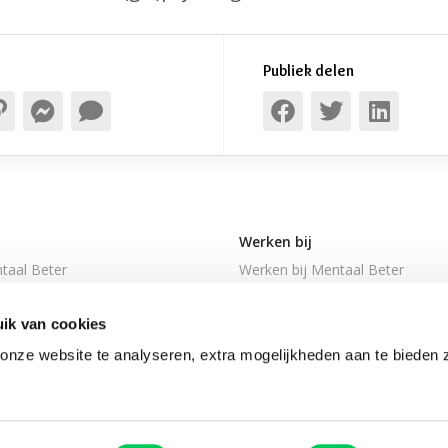
Publiek delen
Werken bij
taal Beter
Werken bij Mentaal Beter
ngen
Vacatures
ik van cookies
den
Sollicitatieprocedure
 en complimenten
nze website te analyseren, extra mogelijkheden aan te bieden 
ijkheidsverklaring