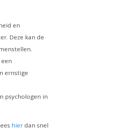
heid en
ter. Deze kan de
menstellen.
k een
n ernstige
n psychologen in
Lees
hier
dan snel