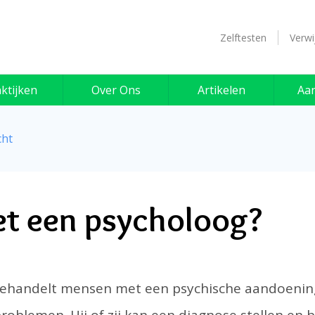
Zelftesten
Verwi
ktijken
Over Ons
Artikelen
Aa
cht
t een psycholoog?
ehandelt mensen met een psychische aandoening