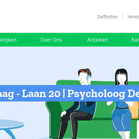
Zelftesten
Verwi
ktijken
Over Ons
Artikelen
Aa
ag - Laan 20 | Psycholoog 