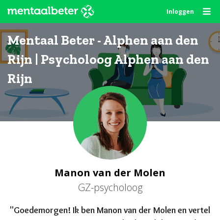
Skip
Inloggen
to
content
Mentaal Beter - Alphen aan den
Rijn | Psycholoog Alphen aan den
Rijn
Manon van der Molen
GZ-psycholoog
"Goede
morgen
! Ik ben Manon van der Molen en vertel