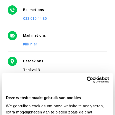
Bel met ons
088 010 44 80
Mail met ons
Klik hier
Bezoek ons
Tankval 3
2408 ZC Alphen aan den Rijn
Routebeschrijving
Deze website maakt gebruik van cookies
We gebruiken cookies om onze website te analyseren,
Online therapie vanuit huis?
extra mogelijkheden aan te bieden zoals de chat