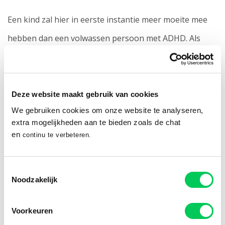
Een kind zal hier in eerste instantie meer moeite mee
hebben dan een volwassen persoon met ADHD. Als
kind zijn er namelijk veel dingen die je nog moet leren
op persoonlijk en sociaal gebied. Hyperactief gedrag en
impulsiviteit kunnen zorgen voor gedragsproblemen.
Deze website maakt gebruik van cookies
We gebruiken cookies om onze website te analyseren,
Andere kinderen, jongeren, leerkrachten en ouders
extra mogelijkheden aan te bieden zoals de chat
kunnen zich storen aan het gedrag en soms met de
en
continu te verbeteren.
handen in het haar zitten over de vraag hoe om te
gaan met het drukke impulsieve gedrag. Een kind met
Toestemmingsselectie
Noodzakelijk
ADHD kan daardoor vaak kritiek ontvangen van zijn
omgeving en hierdoor het gevoel krijgen te worden
Voorkeuren
buitengesloten. Dit heeft vervolgens weer een negatief