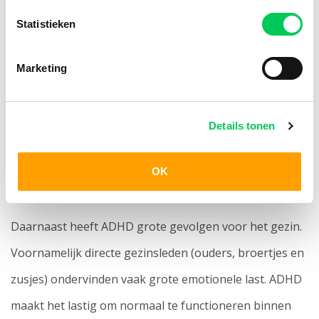
effect op het zelfbeeld.
Statistieken
Ook kunnen er leerproblemen ontstaan. Een kind met
Marketing
ADHD kan tijdens de lessen sneller afgeleid zijn en de
concentratie verliezen. Hij/zij kan merken dat prestaties
Details tonen
op school meer moeite kosten dan dat van
klasgenoten. Hierdoor kunnen de prestaties op school
OK
afnemen.
Daarnaast heeft ADHD grote gevolgen voor het gezin.
Voornamelijk directe gezinsleden (ouders, broertjes en
zusjes) ondervinden vaak grote emotionele last. ADHD
maakt het lastig om normaal te functioneren binnen