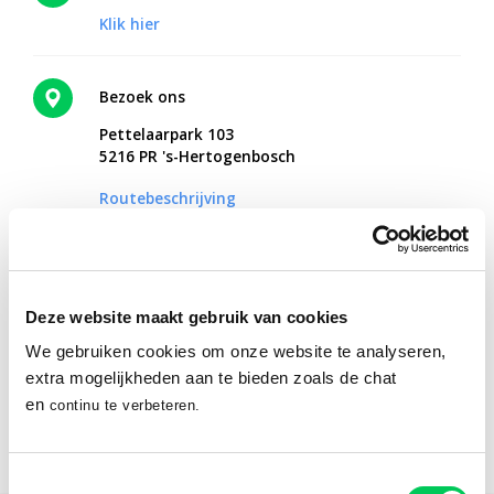
Klik hier
Bezoek ons
Pettelaarpark 103
5216 PR 's-Hertogenbosch
Routebeschrijving
Online therapie vanuit huis?
Deze website maakt gebruik van cookies
Met Mentaal Beter Online ontvang je hulp vanaf een plek waar
We gebruiken cookies om onze website te analyseren,
jij je fijn voelt.
extra mogelijkheden aan te bieden zoals de chat
en
continu te verbeteren.
Ontdek Mentaal Beter Online
Toestemmingsselectie