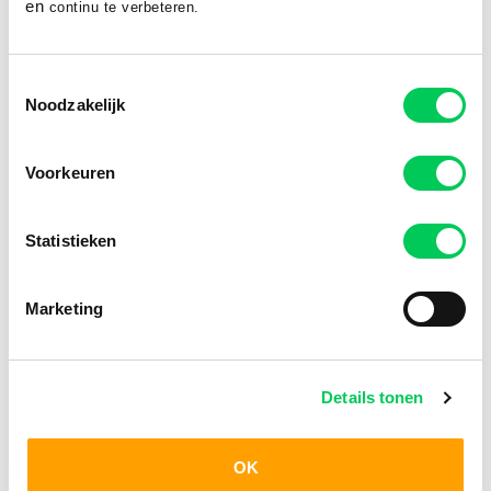
en
continu te verbeteren.
Klik hier
Toestemmingsselectie
Bezoek ons
Noodzakelijk
Platinaweg 10
2544 EZ Den Haag
Voorkeuren
Routebeschrijving
Statistieken
Online therapie vanuit huis?
Marketing
Met Mentaal Beter Online ontvang je hulp vanaf een plek waar
jij je fijn voelt.
Details tonen
Ontdek Mentaal Beter Online
OK