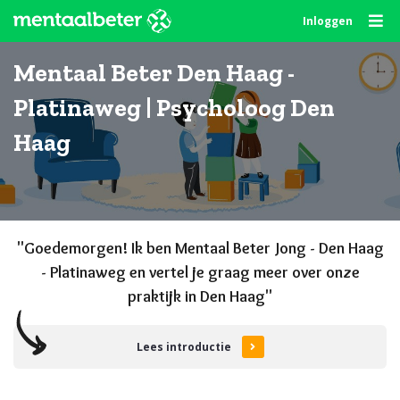
Skip
Inloggen
to
content
Mentaal Beter Den Haag -
Platinaweg | Psycholoog Den
Haag
"Goede
morgen
! Ik ben Mentaal Beter Jong - Den Haag
- Platinaweg en vertel je graag meer over onze
praktijk in Den Haag"
Lees introductie