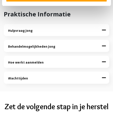
Praktische Informatie
Hulpvraag Jong
Behandelmogelijkheden Jong
Hoe werkt aanmelden
Wachttijden
Zet de volgende stap in je herstel