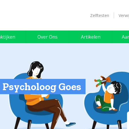
Zelftesten
Verwi
ktijken
Over Ons
Artikelen
Aa
 | Psycholoog Goes