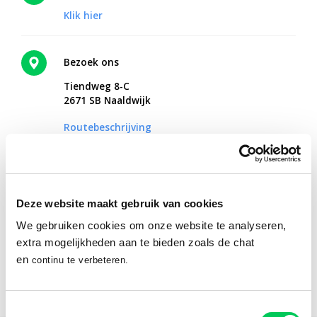
Klik hier
Bezoek ons
Tiendweg 8-C
2671 SB Naaldwijk
Routebeschrijving
Online therapie vanuit huis?
Deze website maakt gebruik van cookies
Met Mentaal Beter Online ontvang je hulp vanaf een plek waar
We gebruiken cookies om onze website te analyseren,
jij je fijn voelt.
extra mogelijkheden aan te bieden zoals de chat
en
continu te verbeteren.
Ontdek Mentaal Beter Online
Toestemmingsselectie