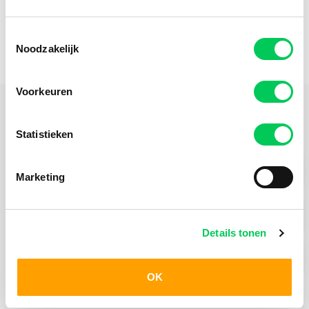
Ontdek Mentaal Beter Online
Toestemmingsselectie
Noodzakelijk
Voorkeuren
Praktische Informatie
Statistieken
Hulpvraag Jong
Marketing
Behandelmogelijkheden Jong
Details tonen
Hoe werkt aanmelden
OK
Uitsluitingscriteria