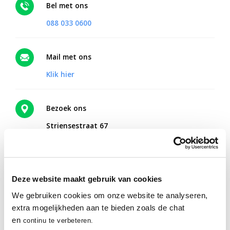
Bel met ons
088 033 0600
Mail met ons
Klik hier
Bezoek ons
Striensestraat 67
5241 AW Rosmalen
Routebeschrijving
Deze website maakt gebruik van cookies
We gebruiken cookies om onze website te analyseren,
Online therapie vanuit huis?
extra mogelijkheden aan te bieden zoals de chat
Met Mentaal Beter Online ontvang je hulp vanaf een plek waar
en
continu te verbeteren.
jij je fijn voelt.