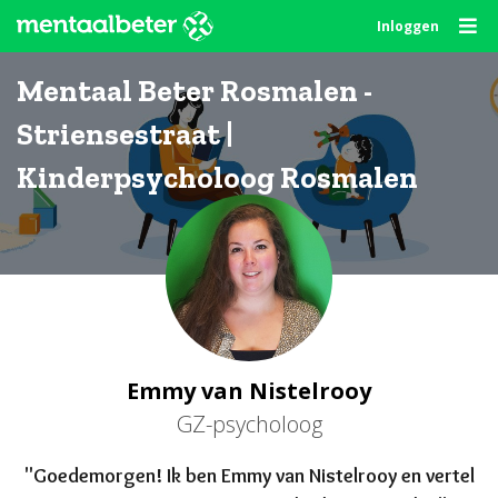
Skip
Inloggen
to
content
Mentaal Beter Rosmalen -
Striensestraat |
Kinderpsycholoog Rosmalen
Emmy van Nistelrooy
GZ-psycholoog
"Goede
morgen
! Ik ben Emmy van Nistelrooy en vertel