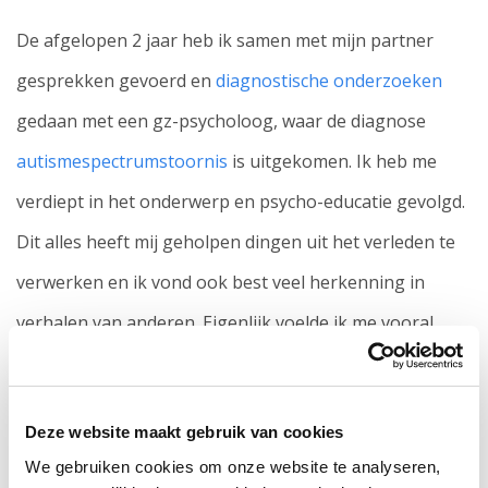
De afgelopen 2 jaar heb ik samen met mijn partner
gesprekken gevoerd en
diagnostische onderzoeken
gedaan met een gz-psycholoog, waar de diagnose
autismespectrumstoornis
is uitgekomen. Ik heb me
verdiept in het onderwerp en psycho-educatie gevolgd.
Dit alles heeft mij geholpen dingen uit het verleden te
verwerken en ik vond ook best veel herkenning in
verhalen van anderen. Eigenlijk voelde ik me vooral
opgelucht, afgewisseld met verdriet en boosheid dat
het niet eerder is opgemerkt en ik zo lang heb moeten
Deze website maakt gebruik van cookies
doorworstelen. De dingen waar ik in het verleden
We gebruiken cookies om onze website te analyseren,
moeite mee had, hebben nu een naam.