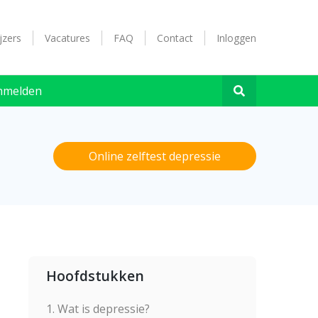
jzers
Vacatures
FAQ
Contact
Inloggen
nmelden
Online zelftest depressie
Hoofdstukken
1. Wat is depressie?