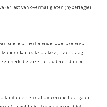
ker last van overmatig eten (hyperfagie)
van snelle of herhalende, doelloze en/of
 Maar er kan ook sprake zijn van traag
 kenmerk die vaker bij ouderen dan bij
oed kunt doen en dat dingen die fout gaan
t waar). Je hebt niet langer een positief