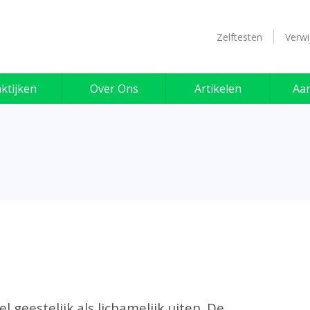
Zelftesten
Verwi
ktijken
Over Ons
Artikelen
Aa
geestelijk als lichamelijk uiten. De