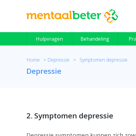
Skip
to
content
Hulpvragen
Behandeling
Pra
Home
>
Depressie
>
Symptomen depressie
Depressie
2. Symptomen depressie
Depressie symptomen kunnen zich zowel 