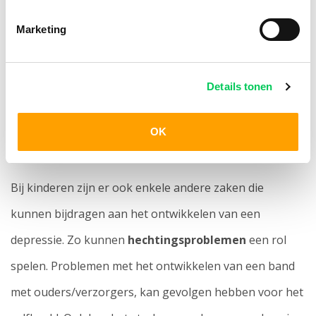
Slecht voedings- en bewegingspatroon
;
Marketing
Langdurige overbelasting
–
te lang doorgaan
over de grenzen van je draagkracht.
Details tonen
Oorzaken depressie bij kinderen en
OK
jongeren
Bij kinderen zijn er ook enkele andere zaken die
kunnen bijdragen aan het ontwikkelen van een
depressie. Zo kunnen
hechtingsproblemen
een rol
spelen. Problemen met het ontwikkelen van een band
met ouders/verzorgers, kan gevolgen hebben voor het