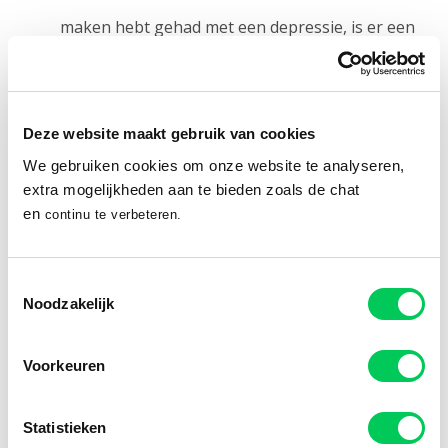
maken hebt gehad met een depressie, is er een
vergrote kans om nog een depressie te krijgen;
Medicatie
– bepaalde medicatie kan een
Deze website maakt gebruik van cookies
verstorend effect hebben op jouw stemming;
We gebruiken cookies om onze website te analyseren,
Eenzaamheid, uitzichtloze leefsituatie in
extra mogelijkheden aan te bieden zoals de chat
en
continu te verbeteren.
combinatie met nare gebeurtenissen in het
leven
;
Toestemmingsselectie
Noodzakelijk
Heftige hormoonschommelingen in
combinatie met grote verandering
, zoals de
Voorkeuren
geboorte van een kind, kunnen leiden tot een
pre- of postnatale depressie;
Statistieken