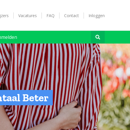
jzers
Vacatures
FAQ
Contact
Inloggen
nmelden
taal Beter