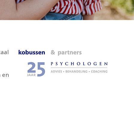
aal
n en