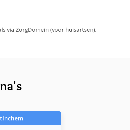
ls via ZorgDomein (voor huisartsen).
ina's
tinchem