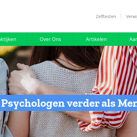
Zelftesten
Verwi
ktijken
Over Ons
Artikelen
Aa
Psychologen verder als Men