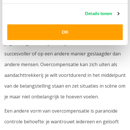
juist expres op.
Details tonen
Overcompensatie kan verschillende vormen aannemen,
zoals narcistische arrogantie. Je stelt jezelf dan op alsof
OK
je geweldig bent en je vindt jezelf beter, slimmer,
succesvoller of op een andere manier geslaagder dan
andere mensen. Overcompensatie kan zich uiten als
aandachttrekkerij: je wilt voortdurend in het middelpunt
van de belangstelling staan en zet situaties in scène om
je maar niet onbelangrijk te hoeven voelen.
Een andere vorm van overcompensatie is paranoïde
controle behoefte: je wantrouwt iedereen en gelooft