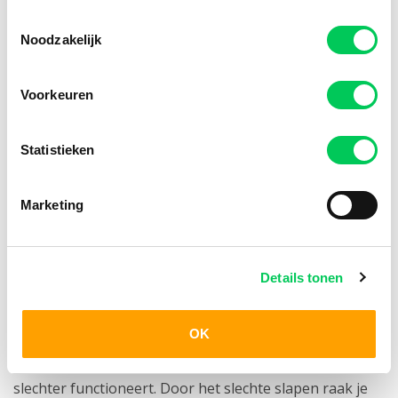
gegeneraliseerde angststoornis. Dit is het geval
Toestemmingsselectie
voor heftig reageren op emoties en stress, jezelf
Noodzakelijk
te veel afremmen, en te grote vermijding van
Voorkeuren
narigheid.
Statistieken
Gevolgen
Marketing
Het hebben van een gegeneraliseerde angststoornis is
vaak zwaar: het vele piekeren kost tijd en energie,
Details tonen
waardoor je taken thuis of op werk minder snel kunt
uitvoeren. Ook de fysieke klachten zoals rusteloosheid
OK
en concentratieproblemen zorgen ervoor dat je
slechter functioneert. Door het slechte slapen raak je