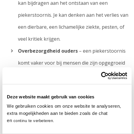
kan bijdragen aan het ontstaan van een
piekerstoornis. Je kan denken aan het verlies van
een dierbare, een lichamelijke ziekte, pesten, of
veel kritiek krijgen.
Overbezorgdheid ouders
– een piekerstoornis
komt vaker voor bij mensen die zijn opgegroeid
met overbezorgde ouders. Als je een
overbezorgd voorbeeld hebt gehad, ben je zelf
Deze website maakt gebruik van cookies
ook sneller geneigd tot piekeren.
We gebruiken cookies om onze website te analyseren,
Karakter
– bepaalde karaktereigenschappen
extra mogelijkheden aan te bieden zoals de chat
en
continu te verbeteren.
spelen een rol bij het ontstaan van een